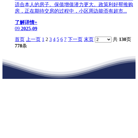
适合本人的房子。保值增值潜力更大。政策利好帮推购
房，正在期待交房的过程中，小区周边能否有超市...
了解详情+
09
2025-09
首页
上一页
1
2
3
4
5
6
7
下一页
末页
共
130
页
778
条
江苏九游会·j9官方网站建材有限公司
公司经营范围包括：建材销售；干粉砂浆、水泥制品生产、销售；普
通货物仓储；道路普通货物运输；建筑劳务分包（凭资质证书经
营）。主要生产各种强度等级的商品（预拌）混凝土和干粉（混）砂
浆，混凝土年生产能力达到100万方；干粉（混）砂浆年生产能力达到