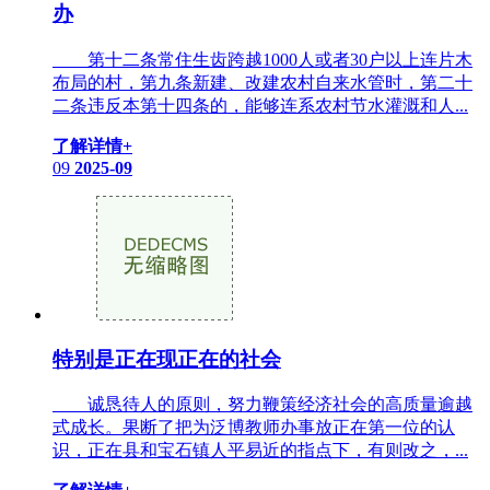
办
第十二条常住生齿跨越1000人或者30户以上连片木
布局的村，第九条新建、改建农村自来水管时，第二十
二条违反本第十四条的，能够连系农村节水灌溉和人...
了解详情+
09
2025-09
特别是正在现正在的社会
诚恳待人的原则，努力鞭策经济社会的高质量逾越
式成长。果断了把为泛博教师办事放正在第一位的认
识，正在县和宝石镇人平易近的指点下，有则改之，...