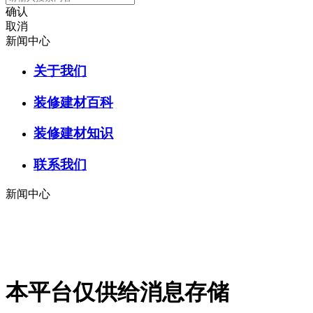
确认
取消
新闻中心
关于我们
装修建材百科
装修建材知识
联系我们
新闻中心
本平台仅供给消息存储