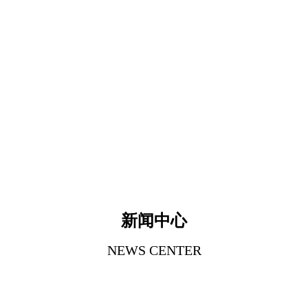
新闻中心
NEWS CENTER