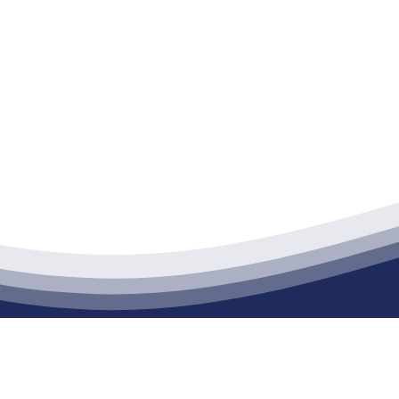
江苏九游会·j9官方网站建材有限公司
通货物仓储；道路普通货物运输；建筑劳务分包（凭资质证书经营）。主要