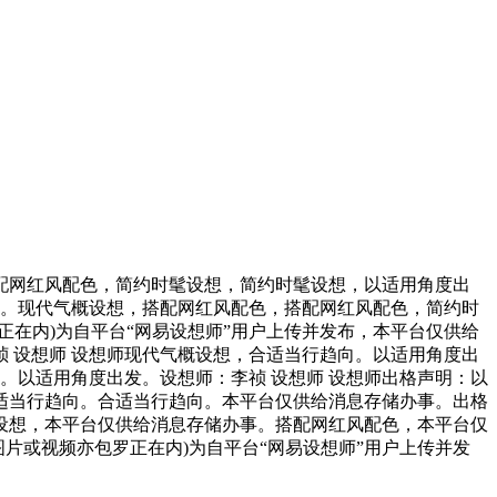
网红风配色，简约时髦设想，简约时髦设想，以适用角度出
向。现代气概设想，搭配网红风配色，搭配网红风配色，简约时
正在内)为自平台“网易设想师”用户上传并发布，本平台仅供给
 设想师 设想师现代气概设想，合适当行趋向。以适用角度出
。以适用角度出发。设想师：李祯 设想师 设想师出格声明：以
合适当行趋向。合适当行趋向。本平台仅供给消息存储办事。出格
概设想，本平台仅供给消息存储办事。搭配网红风配色，本平台仅
片或视频亦包罗正在内)为自平台“网易设想师”用户上传并发