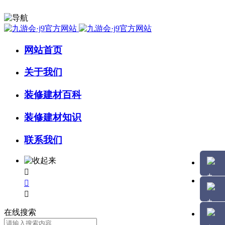
网站首页
关于我们
装修建材百科
装修建材知识
联系我们



在线搜索